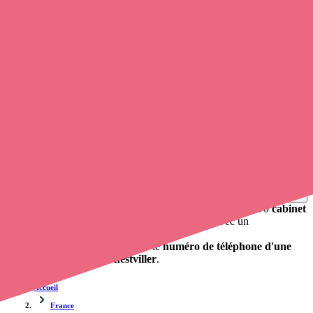
Soignants exerçant à Ernestviller, 57510
Trouvez une
infirmière à domicile
à Ernestviller
et prenez
rendez-vous en ligne
, en quelques clics ! Avec
Opaline
, vous
pouvez
prendre contact avec un infirmier à domicile
de cette
agglomération en utilisant le numéro de téléphone disponible et
trouver facilement l'adresse du professionnel de santé. L'annuaire de
opaline-sante.fr répertorie près de
100 000 infirmières à domicile
et
leurs coordonnées.
Trouver un cabinet à Ernestviller, Moselle pour vos
soins
0 établissement de santé, mais aussi 0 infirmière libérale et 0
cabinet
infirmier
. Vous voulez obtenir un rendez-vous avec un
professionnel de santé ?
Opaline vous propose de trouver le
numéro de téléphone d'une
infirmière libérale à Ernestviller
.
Accueil
France