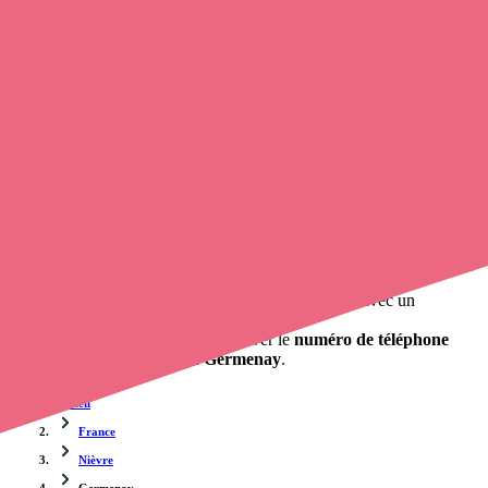
Trouvez un
infirmier libéral
à Germenay
et prenez
rendez-vous
en ligne
, en quelques clics ! Avec
opaline-sante.fr
, vous pouvez
prendre contact avec un infirmier à domicile
de cette
municipalité en utilisant le numéro de téléphone disponible et
trouver facilement l'adresse du professionnel de santé. L'annuaire de
Opaline-santé répertorie près de
100 000 infirmières à domicile
et
leurs coordonnées.
Trouver un cabinet à Germenay, Nièvre pour vos soins
0 établissement de santé, mais aussi 0 infirmière et 0
cabinet
infirmier
. Vous cherchez à obtenir un rendez-vous avec un
professionnel de santé ?
Opaline-santé vous propose de trouver le
numéro de téléphone
d'une infirmière libérale à Germenay
.
Accueil
France
Nièvre
Germenay