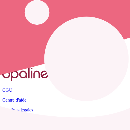
Opaline vous propose de trouver le
numéro de téléphone d'un infi
Accueil
France
Orne
La Motte-Fouquet
CGU
Centre d'aide
Mentions légales
Plan du site
Tous les départements