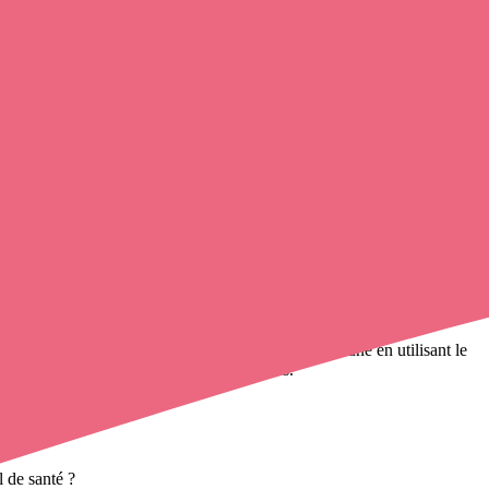
ontacter une infirmière à domicile
de cette commune en utilisant le
firmières à domicile
et leurs coordonnées.
 de santé ?