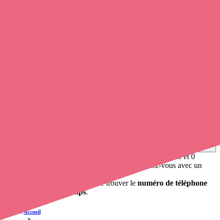
0
infirmier
et infirmière à domicile pratique à Guemps.
Soignants exerçant à Guemps, 62370
Trouvez un
infirmier
à Guemps
et prenez
rendez-vous en ligne
,
en quelques clics ! Avec
Opaline
, vous pouvez
prendre contact
avec une infirmière libérale
de cette commune en utilisant le
numéro de téléphone disponible et trouver facilement l'adresse du
professionnel de santé. L'annuaire de Opaline-santé répertorie près
de
100 000 infirmières à domicile
et leurs coordonnées.
Trouver un cabinet à Guemps, Pas-de-Calais pour vos
soins
0 établissement de santé, mais aussi 0 infirmier à domicile et 0
cabinet infirmier
. Vous désirez obtenir un rendez-vous avec un
professionnel de santé ?
opaline-sante.fr vous propose de trouver le
numéro de téléphone
d'un infirmier à Guemps
.
Accueil