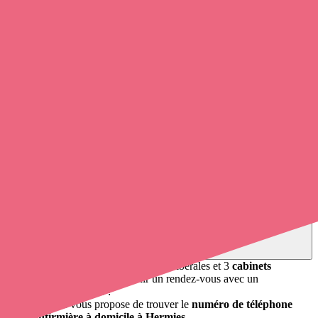
Les agglomérations limitrophes sont les suivantes : Boursies,
Doignies, Beaumetz-lès-Cambrai, Bertincourt, Havrincourt,
Ruyaulcourt.
3
infirmiers
et infirmières à domicile travaillent à Hermies.
Soignants exerçant à Hermies, 62147
Trouvez un
infirmier
à Hermies
et prenez
rendez-vous en ligne
,
en quelques clics ! Avec
opaline-sante.fr
, vous pouvez
contacter
un infirmier
de cette ville en utilisant le numéro de téléphone
disponible et trouver facilement l'adresse du professionnel de santé.
L'annuaire de Opaline répertorie près de
100 000 infirmières à
domicile
et leurs coordonnées.
Trouver un cabinet à Hermies, Pas-de-Calais pour vos
soins
1 pharmacie, mais aussi 3 infirmières libérales et 3
cabinets
infirmiers
. Vous désirez obtenir un rendez-vous avec un
professionnel de santé ?
Opaline-santé vous propose de trouver le
numéro de téléphone
d'une infirmière à domicile à Hermies
.