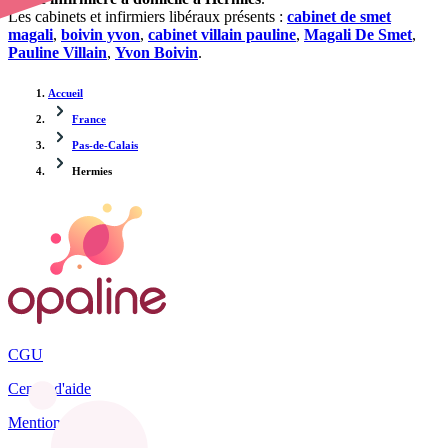
Les cabinets et infirmiers libéraux présents :
cabinet de smet
magali
,
boivin yvon
,
cabinet villain pauline
,
Magali De Smet
,
Pauline Villain
,
Yvon Boivin
.
Accueil
France
Pas-de-Calais
Hermies
CGU
Centre d'aide
Mentions légales