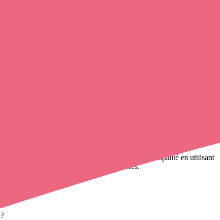
ez
contacter une infirmière libérale
de cette municipalité en utilisant
infirmières à domicile
et leurs coordonnées.
 ?