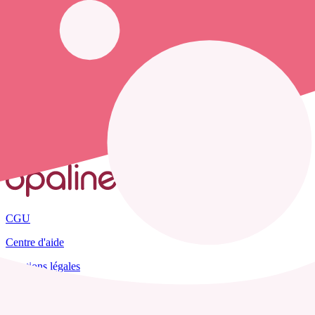
Opaline vous propose de trouver le
numéro de téléphone d'une infir
Accueil
France
Pas-de-Calais
Sains-lès-Fressin
CGU
Centre d'aide
Mentions légales
Plan du site
Tous les départements