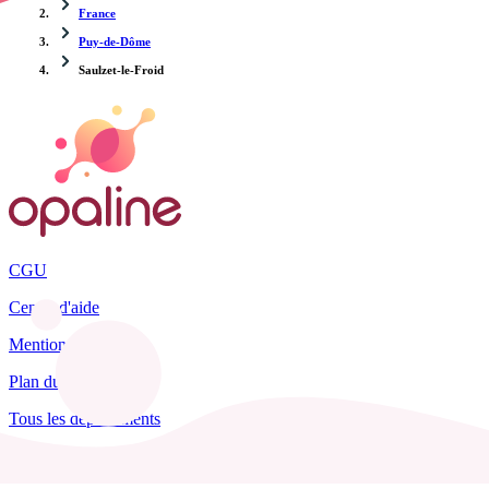
France
Puy-de-Dôme
Saulzet-le-Froid
CGU
Centre d'aide
Mentions légales
Plan du site
Tous les départements
Blog