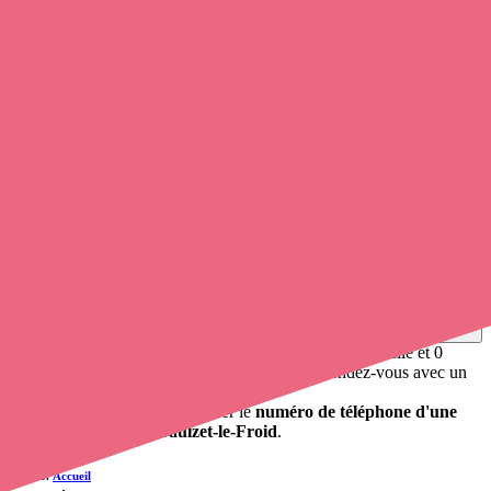
Soignants exerçant à Saulzet-le-Froid,
63970
Trouvez une
infirmière
à Saulzet-le-Froid
et prenez
rendez-vous
en ligne
, en quelques clics ! Avec
Opaline
, vous pouvez
prendre
contact avec un infirmier à domicile
de cette commune en utilisant
le numéro de téléphone disponible et trouver facilement l'adresse du
professionnel de santé. L'annuaire de Opaline-santé répertorie près
de
100 000 infirmières à domicile
et leurs coordonnées.
Trouver un cabinet à Saulzet-le-Froid, Puy-de-Dôme
pour vos soins
0 établissement de santé, mais aussi 0 infirmière à domicile et 0
cabinet infirmier
. Vous souhaitez obtenir un rendez-vous avec un
professionnel de santé ?
Opaline vous propose de trouver le
numéro de téléphone d'une
infirmière libérale à Saulzet-le-Froid
.
Accueil