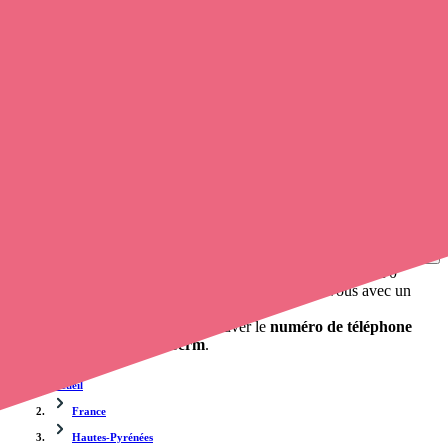
Trouvez une
infirmière à domicile
à Germ
et prenez
rendez-vous
en ligne
, en quelques clics ! Avec
Opaline-santé
, vous pouvez
appeler une infirmière
de cette commune en utilisant le numéro de
téléphone disponible et trouver facilement l'adresse du professionnel
de santé. L'annuaire de opaline-sante.fr répertorie près de
100 000
infirmières à domicile
et leurs contacts.
Trouver un cabinet à Germ, Hautes-Pyrénées pour vos
soins
0 établissement de santé, mais aussi 0 infirmier à domicile et 0
cabinet infirmier
. Vous désirez obtenir un rendez-vous avec un
professionnel de santé ?
Opaline-santé vous propose de trouver le
numéro de téléphone
d'un infirmier libéral à Germ
.
Accueil
France
Hautes-Pyrénées