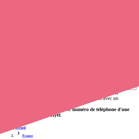
Soignants exerçant à Hyet, 70190
Trouvez un
infirmier libéral
à Hyet
et prenez
rendez-vous en
ligne
, en quelques clics ! Grâce à
Opaline-santé
, vous pouvez
prendre contact avec un infirmier à domicile
de cette
agglomération en utilisant le numéro de téléphone disponible et
trouver facilement l'adresse du professionnel de santé. L'annuaire de
opaline-sante.fr répertorie près de
100 000 infirmières à domicile
et
leurs contacts.
Trouver un cabinet à Hyet, Haute-Saône pour vos
soins
0 établissement de santé, mais aussi 0 infirmier et 0
cabinet
infirmier
. Vous cherchez à obtenir un rendez-vous avec un
professionnel de santé ?
Opaline vous propose de trouver le
numéro de téléphone d'une
infirmière à domicile à Hyet
.
Accueil
France