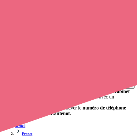
Soignants exerçant à Lantenot, 70200
Trouvez une
infirmière à domicile
à Lantenot
et prenez
rendez-
vous en ligne
, en quelques clics ! Avec
Opaline-santé
, vous pouvez
appeler une infirmière
de cette municipalité en utilisant le numéro
de téléphone disponible et trouver facilement l'adresse du
professionnel de santé. L'annuaire de opaline-sante.fr répertorie près
de
100 000 infirmières à domicile
et leurs coordonnées.
Trouver un cabinet à Lantenot, Haute-Saône pour vos
soins
0 établissement de santé, mais aussi 0 infirmier libéral et 0
cabinet
infirmier
. Vous souhaitez obtenir un rendez-vous avec un
professionnel de santé ?
Opaline-santé vous propose de trouver le
numéro de téléphone
d'un infirmier libéral à Lantenot
.
Accueil
France