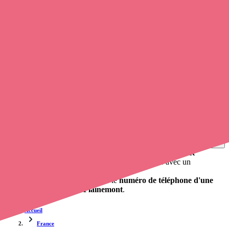
Soignants exerçant à Plainemont, 70800
Trouvez une
infirmière
à Plainemont
et prenez
rendez-vous en
ligne
, en quelques clics ! Grâce à
Opaline-santé
, vous pouvez
appeler un infirmier libéral
de cette ville en utilisant le numéro de
téléphone disponible et trouver facilement l'adresse du professionnel
de santé. L'annuaire de Opaline répertorie près de
100 000
infirmières à domicile
et leurs coordonnées.
Trouver un cabinet à Plainemont, Haute-Saône pour
vos soins
0 établissement de santé, mais aussi 0 infirmier et 0
cabinet
infirmier
. Vous souhaitez obtenir un rendez-vous avec un
professionnel de santé ?
Opaline vous propose de trouver le
numéro de téléphone d'une
infirmière à domicile à Plainemont
.
Accueil
France