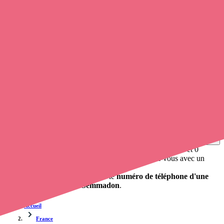
Soignants exerçant à Semmadon, 70120
Trouvez un
infirmier libéral
à Semmadon
et prenez
rendez-vous
en ligne
, en quelques clics ! Avec
Opaline
, vous pouvez
prendre
contact avec une infirmière libérale
de cette municipalité en
utilisant le numéro de téléphone disponible et trouver facilement
l'adresse du professionnel de santé. L'annuaire de opaline-sante.fr
répertorie près de
100 000 infirmières à domicile
et leurs
coordonnées.
Trouver un cabinet à Semmadon, Haute-Saône pour
vos soins
0 établissement de santé, mais aussi 0 infirmier à domicile et 0
cabinet infirmier
. Vous voulez obtenir un rendez-vous avec un
professionnel de santé ?
Opaline vous propose de trouver le
numéro de téléphone d'une
infirmière à domicile à Semmadon
.
Accueil
France