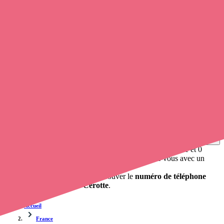
Soignants exerçant à Sainte-Cérotte, 72120
Trouvez une
infirmière à domicile
à Sainte-Cérotte
et prenez
rendez-vous en ligne
, en quelques clics ! Grâce à
Opaline
, vous
pouvez
prendre contact avec une infirmière libérale
de cette
commune en utilisant le numéro de téléphone disponible et trouver
facilement l'adresse du professionnel de santé. L'annuaire de
opaline-sante.fr répertorie près de
100 000 infirmières à domicile
et
leurs coordonnées.
Trouver un cabinet à Sainte-Cérotte, Sarthe pour vos
soins
0 établissement de santé, mais aussi 0 infirmière à domicile et 0
cabinet infirmier
. Vous voulez obtenir un rendez-vous avec un
professionnel de santé ?
Opaline-santé vous propose de trouver le
numéro de téléphone
d'un infirmier à Sainte-Cérotte
.
Accueil
France