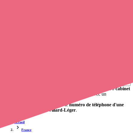
Soignants exerçant à Villard-Léger, 73390
Trouvez une
infirmière à domicile
à Villard-Léger
et prenez
rendez-vous en ligne
, en quelques clics ! Avec
Opaline-santé
,
vous pouvez
contacter un infirmier libéral
de cette agglomération
en utilisant le numéro de téléphone disponible et trouver facilement
l'adresse du professionnel de santé. L'annuaire de Opaline-santé
répertorie près de
100 000 infirmières à domicile
et leurs
coordonnées.
Trouver un cabinet à Villard-Léger, Savoie pour vos
soins
0 établissement de santé, mais aussi 0 infirmière libérale et 0
cabinet
infirmier
. Vous désirez obtenir un rendez-vous avec un
professionnel de santé ?
Opaline vous propose de trouver le
numéro de téléphone d'une
infirmière à domicile à Villard-Léger
.
Accueil
France