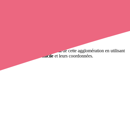
Souel.
ontact avec un infirmier libéral
de cette agglomération en utilisant
0 000 infirmières à domicile
et leurs coordonnées.