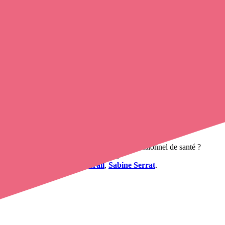
rn
.
marens, Bournazel, Les Cabannes, Livers-Cazelles, Mouzieys-Panens, 
 ligne
, en quelques clics ! Avec
Opaline-santé
, vous pouvez
prendre c
rofessionnel de santé. L'annuaire de Opaline-santé répertorie près de
10
ns
uhaitez obtenir un rendez-vous avec un professionnel de santé ?
infirmier libéral à Cordes-sur-Ciel
.
hpad la maziere
,
Sandra Berail
,
Sabine Serrat
.