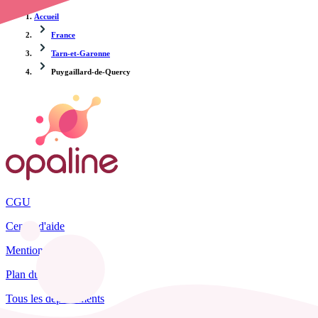
Accueil
France
Tarn-et-Garonne
Puygaillard-de-Quercy
CGU
Centre d'aide
Mentions légales
Plan du site
Tous les départements