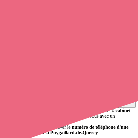
0
infirmier
et infirmière à domicile pratique à Puygaillard-de-
Quercy.
Soignants exerçant à Puygaillard-de-
Quercy, 82800
Trouvez un
infirmier libéral
à Puygaillard-de-Quercy
et prenez
rendez-vous en ligne
, en quelques clics ! Avec
Opaline
, vous
pouvez
contacter une infirmière libérale
de cette agglomération en
utilisant le numéro de téléphone disponible et trouver facilement
l'adresse du professionnel de santé. L'annuaire de Opaline répertorie
près de
100 000 infirmières à domicile
et leurs coordonnées.
Trouver un cabinet à Puygaillard-de-Quercy, Tarn-et-
Garonne pour vos soins
0 établissement de santé, mais aussi 0 infirmier libéral et 0
cabinet
infirmier
. Vous souhaitez obtenir un rendez-vous avec un
professionnel de santé ?
Opaline vous propose de trouver le
numéro de téléphone d'une
infirmière à domicile à Puygaillard-de-Quercy
.