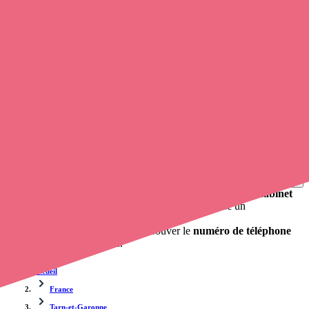
Soignants exerçant à Valeilles, 82150
Trouvez un
infirmier libéral
à Valeilles
et prenez
rendez-vous en
ligne
, en quelques clics ! Avec
Opaline
, vous pouvez
appeler un
infirmier
de cette municipalité en utilisant le numéro de téléphone
disponible et trouver facilement l'adresse du professionnel de santé.
L'annuaire de Opaline répertorie près de
100 000 infirmières à
domicile
et leurs contacts.
Trouver un cabinet à Valeilles, Tarn-et-Garonne pour
vos soins
0 établissement de santé, mais aussi 0 infirmier libéral et 0
cabinet
infirmier
. Vous voulez obtenir un rendez-vous avec un
professionnel de santé ?
opaline-sante.fr vous propose de trouver le
numéro de téléphone
d'un infirmier à Valeilles
.
Accueil
France
Tarn-et-Garonne