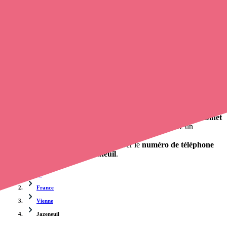
Trouvez une
infirmière
à Jazeneuil
et prenez
rendez-vous en
ligne
, en quelques clics ! Avec
Opaline-santé
, vous pouvez
contacter une infirmière à domicile
de cette agglomération en
utilisant le numéro de téléphone disponible et trouver facilement
l'adresse du professionnel de santé. L'annuaire de Opaline répertorie
près de
100 000 infirmières à domicile
et leurs contacts.
Trouver un cabinet à Jazeneuil, Vienne pour vos soins
0 établissement de santé, mais aussi 0 infirmière libérale et 0
cabinet
infirmier
. Vous cherchez à obtenir un rendez-vous avec un
professionnel de santé ?
opaline-sante.fr vous propose de trouver le
numéro de téléphone
d'un infirmier libéral à Jazeneuil
.
Accueil
France
Vienne
Jazeneuil