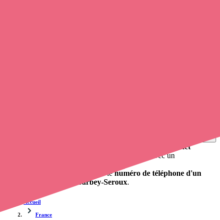
Soignants exerçant à Barbey-Seroux, 88640
Trouvez un
infirmier à domicile
à Barbey-Seroux
et prenez
rendez-vous en ligne
, en quelques clics ! Grâce à
opaline-sante.fr
,
vous pouvez
prendre contact avec une infirmière
de cette
municipalité en utilisant le numéro de téléphone disponible et
trouver facilement l'adresse du professionnel de santé. L'annuaire de
Opaline-santé répertorie près de
100 000 infirmières à domicile
et
leurs coordonnées.
Trouver un cabinet à Barbey-Seroux, Vosges pour vos
soins
0 établissement de santé, mais aussi 0 infirmière et 0
cabinet
infirmier
. Vous voulez obtenir un rendez-vous avec un
professionnel de santé ?
Opaline vous propose de trouver le
numéro de téléphone d'un
infirmier à domicile à Barbey-Seroux
.
Accueil
France