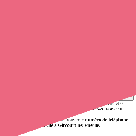
0
infirmier
et infirmière à domicile travaille à Gircourt-lès-Viéville.
Soignants exerçant à Gircourt-lès-Viéville,
88500
Trouvez une
infirmière
à Gircourt-lès-Viéville
et prenez
rendez-
vous en ligne
, en quelques clics ! Grâce à
Opaline
, vous pouvez
contacter une infirmière
de cette commune en utilisant le numéro
de téléphone disponible et trouver facilement l'adresse du
professionnel de santé. L'annuaire de opaline-sante.fr répertorie près
de
100 000 infirmières à domicile
et leurs coordonnées.
Trouver un cabinet à Gircourt-lès-Viéville, Vosges pour
vos soins
0 établissement de santé, mais aussi 0 infirmière à domicile et 0
cabinet infirmier
. Vous désirez obtenir un rendez-vous avec un
professionnel de santé ?
opaline-sante.fr vous propose de trouver le
numéro de téléphone
d'un infirmier à domicile à Gircourt-lès-Viéville
.