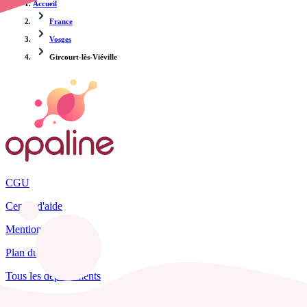
Accueil
France
Vosges
Gircourt-lès-Viéville
CGU
Centre d'aide
Mentions légales
Plan du site
Tous les départements
Blog