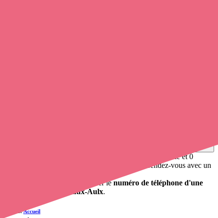
Soignants exerçant à Gugney-aux-Aulx,
88450
Trouvez une
infirmière
à Gugney-aux-Aulx
et prenez
rendez-
vous en ligne
, en quelques clics ! Avec
Opaline-santé
, vous pouvez
prendre contact avec un infirmier
de cette ville en utilisant le
numéro de téléphone disponible et trouver facilement l'adresse du
professionnel de santé. L'annuaire de opaline-sante.fr répertorie près
de
100 000 infirmières à domicile
et leurs contacts.
Trouver un cabinet à Gugney-aux-Aulx, Vosges pour
vos soins
0 établissement de santé, mais aussi 0 infirmier à domicile et 0
cabinet infirmier
. Vous cherchez à obtenir un rendez-vous avec un
professionnel de santé ?
Opaline vous propose de trouver le
numéro de téléphone d'une
infirmière à Gugney-aux-Aulx
.
Accueil