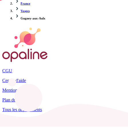
France
Vosges
Gugney-aux-Aulx
CGU
Centre d'aide
Mentions légales
Plan du site
Tous les départements
Blog