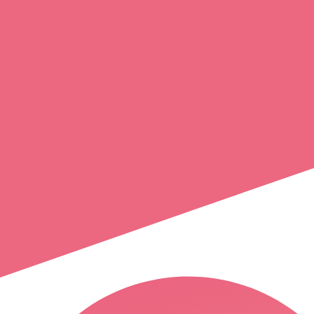
remy
pille
antibes