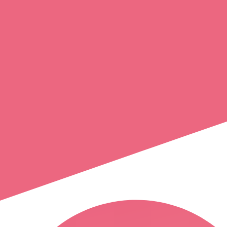
magali
malot
abbeville