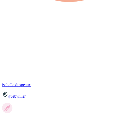
isabelle
duspeaux
guebwiller