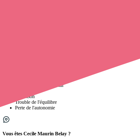
Traumatologie cranio-maxillo-faciale
Bruxisme
Cancérologie buccale
Pathologie salivaire
Kinésithérapie de rééducation à l'effort
AVC
BPCO
Insuffisance respiratoire
Insuffisance cardiaque
Kinésithérapie gériatrique
Fracture du col du fémur
Alzheimer
Parkinson
Trouble de l'équilibre
Perte de l'autonomie
Vous êtes
Cecile
Maurin Belay
?