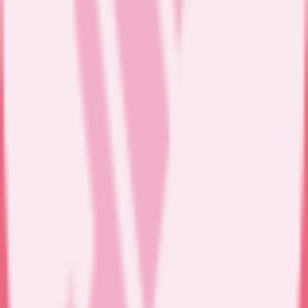
Surveillance glycémie / diabète
Surveillance glycémique
Suivi du diabète à domicile
Perfusion
Perfusion
Entretien de cathéter
Soin de stomie
Nettoyage et pansement de stomie
Surveillance de stomie
Soins de colostomie
Soins d’iléostomie
Injection
Vaccin
FIV
Insuline
Autre injection intradermique