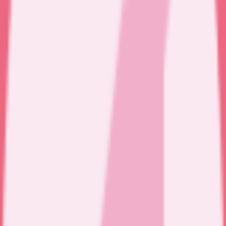
Delphine Merlin
infirmière à domicile
à
Mauves
,
07300
Besoin d'une infirmière libérale à
domicile ?
Détaillez le soin qu'il vous faut, Opaline s'occupe de trouver pour
vous une praticienne disponible.
Prendre RDV