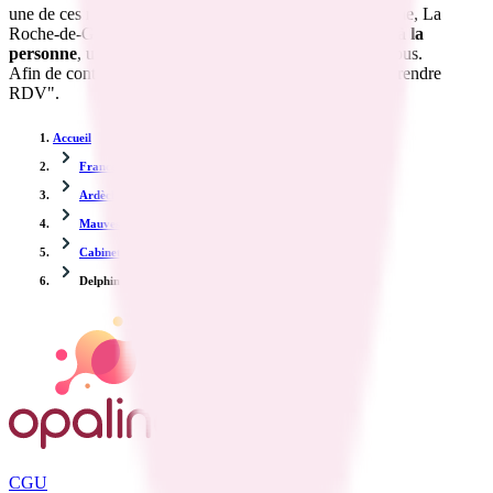
une de ces municipalités : Plats, Glun, Tournon-sur-Rhône, La
Roche-de-Glun pour effectuer un
pansement
, de l'
aide à la
personne
, une
prise de sang
, cet annuaire est là pour vous.
Afin de contacter l'infirmier.e, veuillez utiliser le bloc "Prendre
RDV".
Accueil
France
Ardèche
Mauves
Cabinet Merlin Delphine
Delphine Merlin
CGU