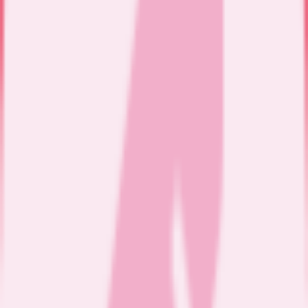
Adresse
50 avenue saint joseph
mauves
-
07300
Téléphone
Non disponible
Périmètre de la tournée de Delphine Merlin
Langues parlées par l'infirmière
Français
Remboursements
Non renseigné
Soins à domicile pratiqués par Delphine