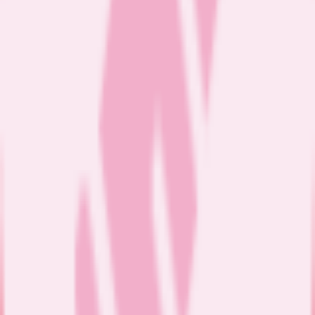
Merlin
Liste non exhaustive des soins pratiqués par une IDEL (Infirmiere
diplômé d'Etat libéral) disponible à titre indicatif pour l'information
des patients.
Delphine Merlin est en mesure d'effectuer tous les types de soins
infirmiers existants.
Pansement
Pansement simple
Pansement avec compression
Pansement lourd et complexe (ex : brûlur...
Prise de sang
Prélèvement sanguin
Sérologie