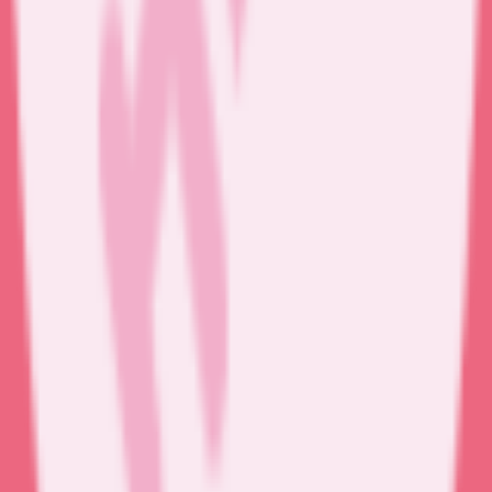
Autre injection intramusculaire
Autre injection sous-cutanée
Autre injection intraveineuse
Ablation de points ou agrafes
Ablation de fils (point de suture)
Ablation d’agrafes
Distribution et surveillance prise de médicaments
Préparation de pilulier
Accompagnement et suivi à domicile de la...
Pulvérisation de produit(s) médicamenteux
Aide à la toilette
Soins d’hygiène / nursing
Aide à la toilette
Aide à l’habillage
Chimiothérapie
Injection intraveineuse de chimiothérapi...