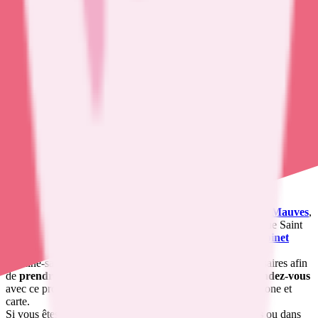
Surveillance et suivi de chimiothérapie orale
Cabinet
infirmier
Cabinet Merlin
Delphine
Voir la fiche
Autres
infirmières à domicile
dans le cabinet
infirmier
Cabinet Merlin Delphine
Il n'y a aucun autre
infirmière
dans ce cabinet
Présentation
Delphine Merlin
travaille comme
infirmière à domicile à
Mauves
,
07300, dans le département Ardèche, à l'adresse : 50 Avenue Saint
Joseph 07300 Mauves. Delphine Merlin exerce dans le
cabinet
infirmier Cabinet Merlin Delphine
.
Opaline-sante.fr met à votre disposition les contacts nécessaires afin
de
prendre contact avec Delphine Merlin
et prendre
rendez-vous
avec ce professionnel de santé : adresse, numéro de téléphone et
carte.
Si vous êtes à la recherche de
soins à domicile à Mauves
ou dans