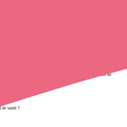
ier à domicile
de cette agglomération en utilisant le numéro de
à domicile
et leurs contacts.
 de santé ?