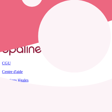
France
Allier
Créchy
CGU
Centre d'aide
Mentions légales
Plan du site
Tous les départements
Blog