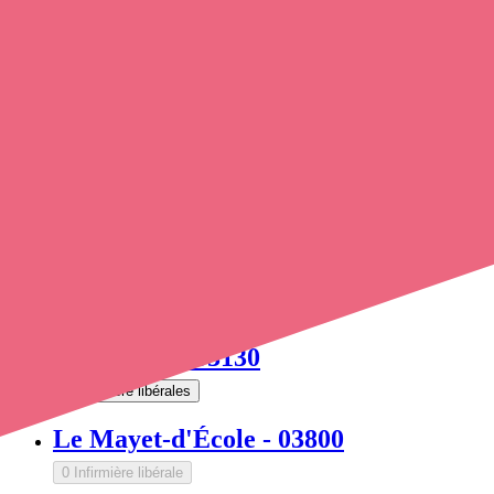
Lavoine
-
03250
0 Infirmière libérale
Le Bouchaud
-
03130
0 Infirmière libérale
Le Brethon
-
03350
0 Infirmière libérale
Le Breuil
-
03120
1 Infirmière libérale
Le Donjon
-
03130
3 Infirmière libérales
Le Mayet-d'École
-
03800
0 Infirmière libérale