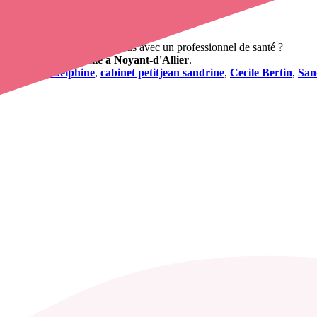
s
uhaitez obtenir un rendez-vous avec un professionnel de santé ?
 infirmier à domicile à Noyant-d'Allier
.
binet guyot delphine
,
cabinet petitjean sandrine
,
Cecile Bertin
,
San