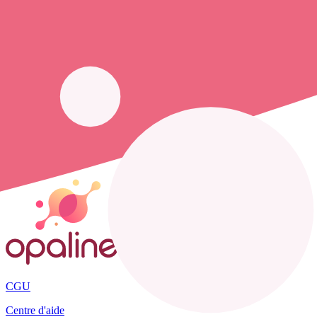
Trouver un cabinet à Noyant-d'Allier, Allier pour vos soin
1 pharmacie, mais aussi 2 infirmiers et 3
cabinets infirmiers
. Vous so
opaline-sante.fr vous propose de trouver le
numéro de téléphone d'un
Les cabinets et infirmiers libéraux présents :
cabinet bertin cecile
,
ca
Accueil
France
Allier
Noyant-d'Allier
CGU
Centre d'aide