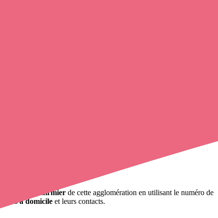
ntacter un infirmier
de cette agglomération en utilisant le numéro de
mières à domicile
et leurs contacts.