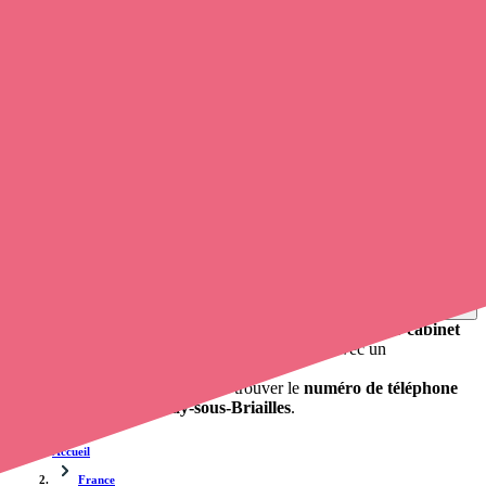
Soignants exerçant à Paray-sous-Briailles,
03500
Trouvez une
infirmière libérale
à Paray-sous-Briailles
et prenez
rendez-vous en ligne
, en quelques clics ! Grâce à
Opaline
, vous
pouvez
contacter une infirmière libérale
de cette ville en utilisant
le numéro de téléphone disponible et trouver facilement l'adresse du
professionnel de santé. L'annuaire de opaline-sante.fr répertorie près
de
100 000 infirmières à domicile
et leurs coordonnées.
Trouver un cabinet à Paray-sous-Briailles, Allier pour
vos soins
0 établissement de santé, mais aussi 0 infirmier libéral et 0
cabinet
infirmier
. Vous voulez obtenir un rendez-vous avec un
professionnel de santé ?
opaline-sante.fr vous propose de trouver le
numéro de téléphone
d'une infirmière à Paray-sous-Briailles
.
Accueil
France