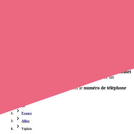
Trouvez un
infirmier
à Viplaix
et prenez
rendez-vous en ligne
, en
quelques clics ! Avec
Opaline-santé
, vous pouvez
appeler un
infirmier libéral
de cette commune en utilisant le numéro de
téléphone disponible et trouver facilement l'adresse du professionnel
de santé. L'annuaire de opaline-sante.fr répertorie près de
100 000
infirmières à domicile
et leurs contacts.
Trouver un cabinet à Viplaix, Allier pour vos soins
0 établissement de santé, mais aussi 0 infirmière libérale et 0
cabinet
infirmier
. Vous cherchez à obtenir un rendez-vous avec un
professionnel de santé ?
opaline-sante.fr vous propose de trouver le
numéro de téléphone
d'un infirmier à Viplaix
.
Accueil
France
Allier
Viplaix